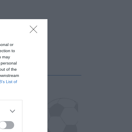
sonal or
ection to
ou may
 personal
out of the
 downstream
B’s List of