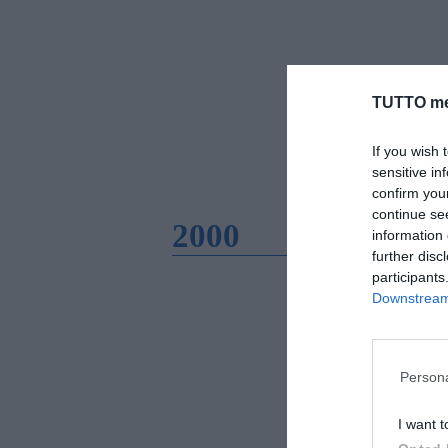
TUTTO me
If you wish 
sensitive in
confirm you
continue se
2000
information 
further disc
participants
Downstream 
Persona
I want t