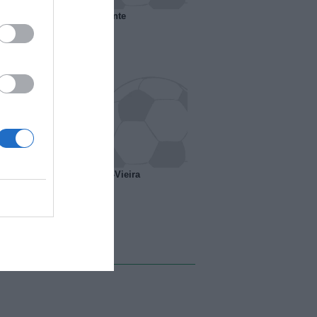
 il Marsiglia senza presidente
o ipotesi scambio Davids-Vieira