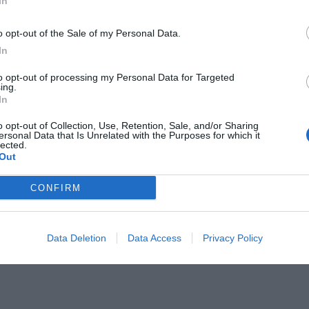
In
Il Rayo Vallecano spinge per Zamorano
Francia,
o opt-out of the Sale of my Personal Data.
In
to opt-out of processing my Personal Data for Targeted
ing.
In
o opt-out of Collection, Use, Retention, Sale, and/or Sharing
ersonal Data that Is Unrelated with the Purposes for which it
lected.
Out
Wiltord vuole giocare
A gennai
CONFIRM
Data Deletion
Data Access
Privacy Policy