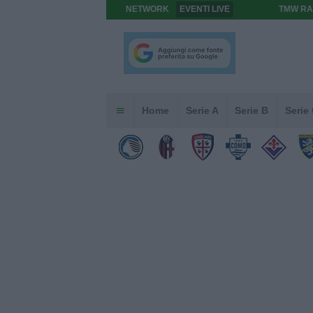
NETWORK
EVENTI LIVE
TMW RA
Home
Serie A
Serie B
Serie