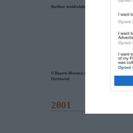
Opted 
Barthez soddisfatto del Manchester United
I want t
Opted 
I want 
Advertis
Opted 
I want t
of my P
was col
Opted 
Il Bayern Monaco ridimensiona il Borussia
Dortmund
2001