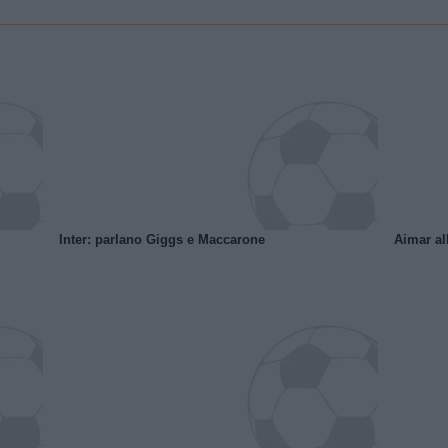
Inter: parlano Giggs e Maccarone
Aimar al