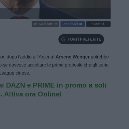
condividi
tweet
vedi letture
FONTI PREFERITE
ror
, dopo l'addio all'Arsenal
Arsene Wenger
potrebbe
do se dovesse accettare le prime proposte che gli sono
r League cinese.
i DAZN e PRIME in promo a soli
. Attiva ora Online!