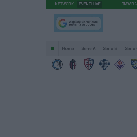
NETWORK
EVENTI LIVE
TMW RA
Home
Serie A
Serie B
Serie