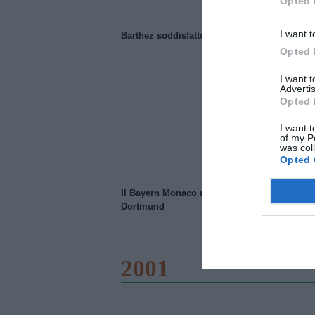
Opted 
I want t
Barthez soddisfatto del Manchester United
Opted 
I want 
Advertis
Opted 
I want t
of my P
was col
Opted 
Il Bayern Monaco ridimensiona il Borussia
Dortmund
2001