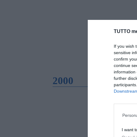
TUTTO me
If you wish 
sensitive in
confirm you
continue se
information 
2000
further disc
participants
Downstream 
Persona
I want t