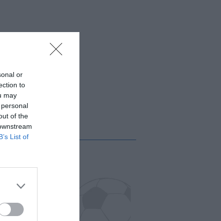
sonal or
ection to
ou may
 personal
out of the
 downstream
B’s List of