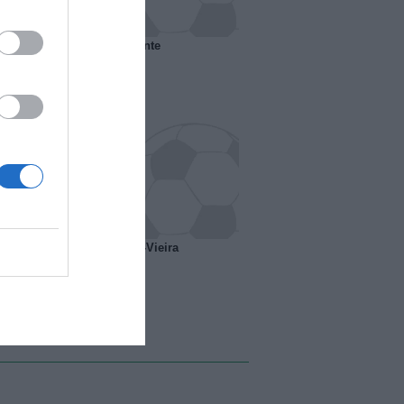
 il Marsiglia senza presidente
o ipotesi scambio Davids-Vieira