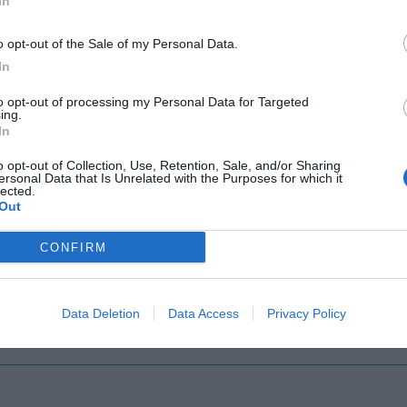
In
o opt-out of the Sale of my Personal Data.
Il Rayo Vallecano spinge per Zamorano
Francia,
In
to opt-out of processing my Personal Data for Targeted
ing.
In
o opt-out of Collection, Use, Retention, Sale, and/or Sharing
ersonal Data that Is Unrelated with the Purposes for which it
lected.
Out
CONFIRM
Wiltord vuole giocare
A gennai
Data Deletion
Data Access
Privacy Policy