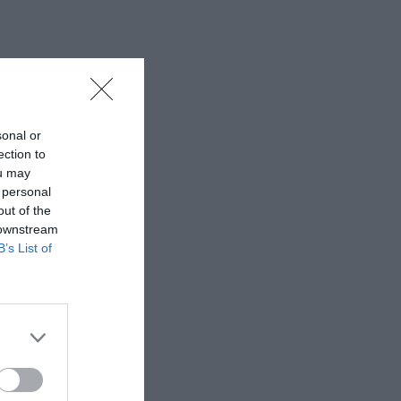
sonal or
ection to
ou may
 personal
out of the
 downstream
B’s List of