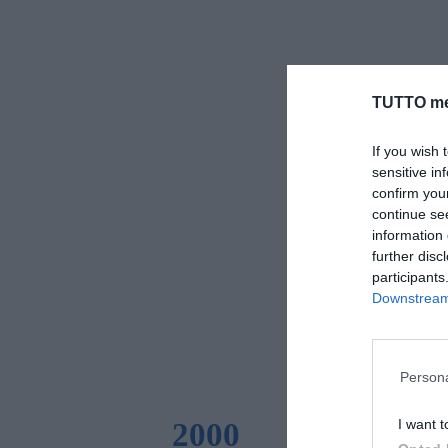
TUTTO me
If you wish 
sensitive in
confirm you
continue se
information 
further disc
participants
Downstream 
Persona
I want t
2000