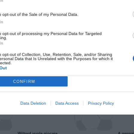
In
o opt-out of the Sale of my Personal Data.
In
to opt-out of processing my Personal Data for Targeted
ing.
In
o opt-out of Collection, Use, Retention, Sale, and/or Sharing
ersonal Data that Is Unrelated with the Purposes for which it
lected.
Il Rayo Vallecano spinge per Zamorano
Francia,
Out
CONFIRM
Data Deletion
Data Access
Privacy Policy
Wiltord vuole giocare
A gennai