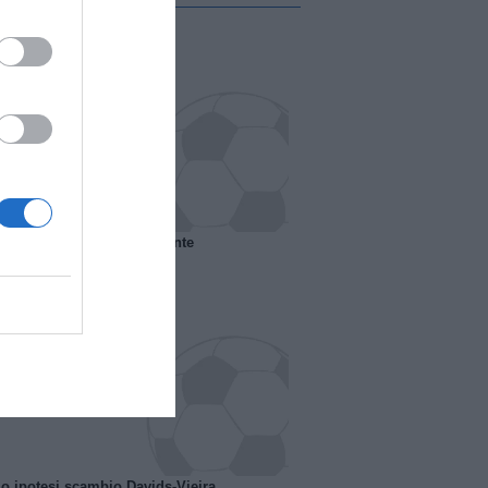
 il Marsiglia senza presidente
o ipotesi scambio Davids-Vieira