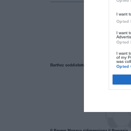
Opted 
I want t
Opted 
I want 
Advertis
Opted 
I want t
of my P
was col
Barthez soddisfatto del Manchester United
Opted 
Il Bayern Monaco ridimensiona il Borussia