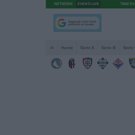
NETWORK
EVENTI LIVE
TMW RA
Home
Serie A
Serie B
Serie