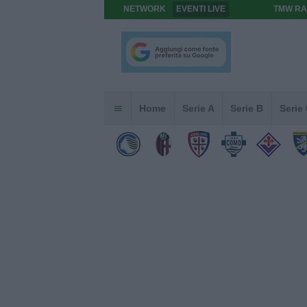
NETWORK
EVENTI LIVE
TMW RA
Home
Serie A
Serie B
Serie