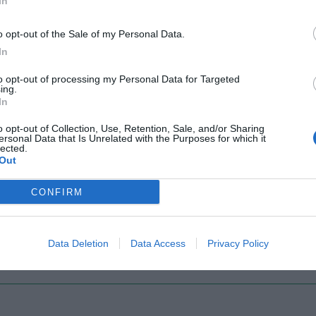
In
o opt-out of the Sale of my Personal Data.
Il Rayo Vallecano spinge per Zamorano
Francia,
In
to opt-out of processing my Personal Data for Targeted
ing.
In
o opt-out of Collection, Use, Retention, Sale, and/or Sharing
ersonal Data that Is Unrelated with the Purposes for which it
lected.
Out
CONFIRM
Wiltord vuole giocare
A gennai
Data Deletion
Data Access
Privacy Policy