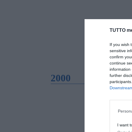
TUTTO me
If you wish 
sensitive in
confirm you
continue se
information 
2000
further disc
participants
Downstream 
Persona
I want t