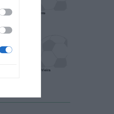
 il Marsiglia senza presidente
o ipotesi scambio Davids-Vieira