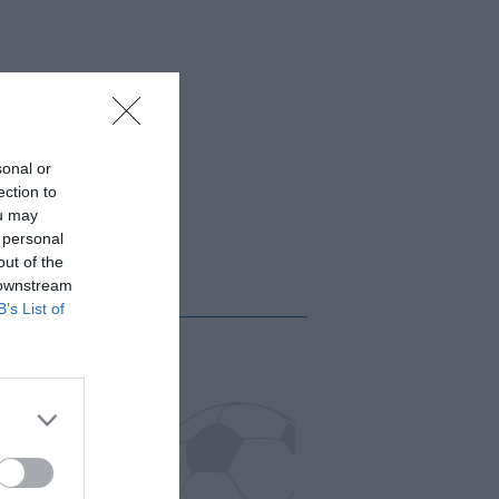
sonal or
ection to
ou may
 personal
out of the
 downstream
B’s List of