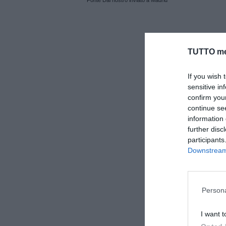
Fonte Dal nostro inviato a Madrid
TUTTO me
If you wish 
sensitive in
confirm you
continue se
information 
further disc
participants
Downstream 
Persona
I want t