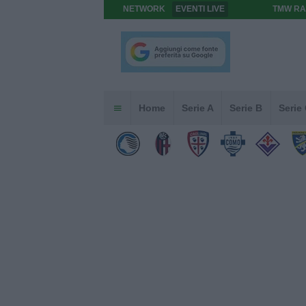
NETWORK
EVENTI LIVE
TMW RA
Home
Serie A
Serie B
Serie