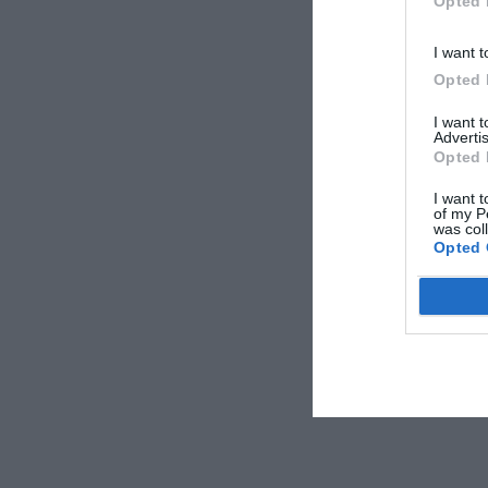
Opted 
I want t
Opted 
I want 
Advertis
Opted 
I want t
of my P
was col
Opted 