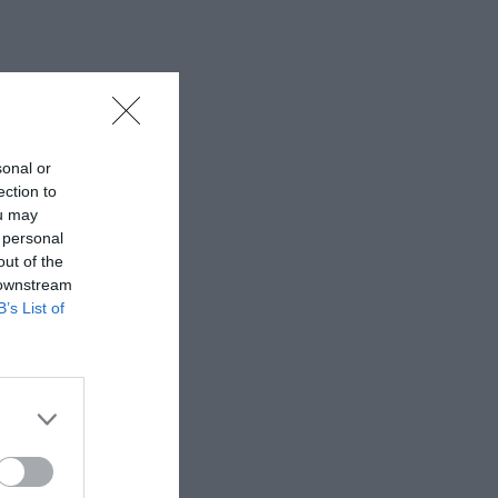
sonal or
ection to
ou may
 personal
out of the
 downstream
B’s List of