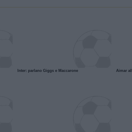
Inter: parlano Giggs e Maccarone
Aimar al