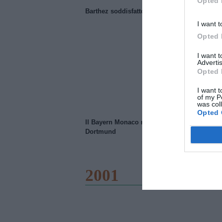
Opted 
Barthez soddisfatto del Manchester United
I want t
Opted 
I want 
Advertis
Opted 
I want t
of my P
was col
Opted 
Il Bayern Monaco ridimensiona il Borussia
Dortmund
2001