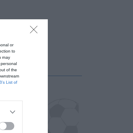
sonal or
ection to
ou may
 personal
out of the
 downstream
B’s List of