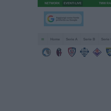
NETWORK
EVENTI LIVE
TMW RA
Home
Serie A
Serie B
Serie