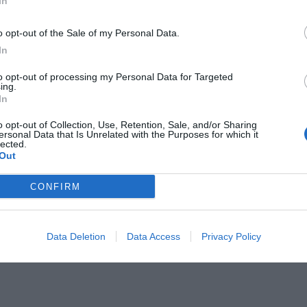
In
Il Rayo Vallecano spinge per Zamorano
Francia,
o opt-out of the Sale of my Personal Data.
In
to opt-out of processing my Personal Data for Targeted
ing.
In
o opt-out of Collection, Use, Retention, Sale, and/or Sharing
ersonal Data that Is Unrelated with the Purposes for which it
lected.
Out
Wiltord vuole giocare
A gennai
CONFIRM
Data Deletion
Data Access
Privacy Policy