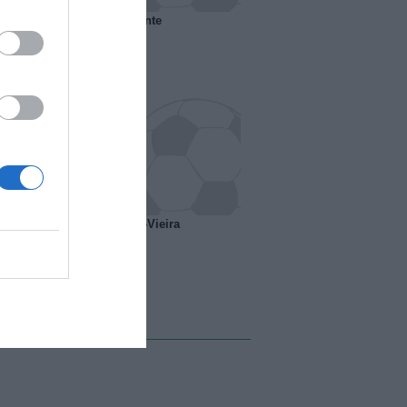
 il Marsiglia senza presidente
o ipotesi scambio Davids-Vieira