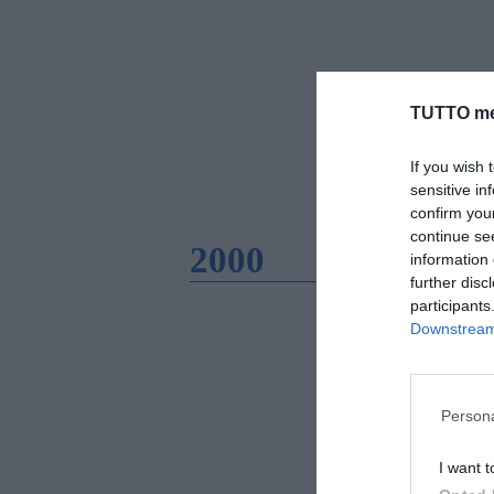
TUTTO me
If you wish 
sensitive in
confirm you
continue se
2000
information 
further disc
participants
Downstream 
Persona
I want t