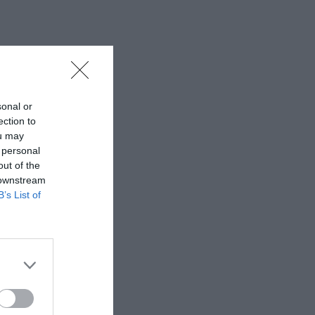
sonal or
ection to
ou may
 personal
out of the
 downstream
B’s List of