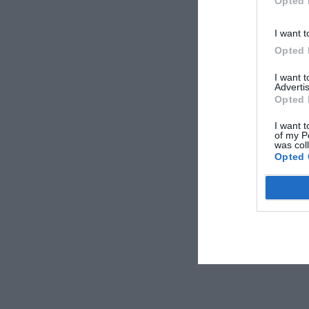
Opted 
I want t
Opted 
I want 
Advertis
Opted 
I want t
of my P
was col
Opted 