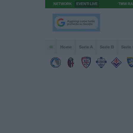
NETWORK
EVENTI LIVE
TMW RA
Home
Serie A
Serie B
Serie