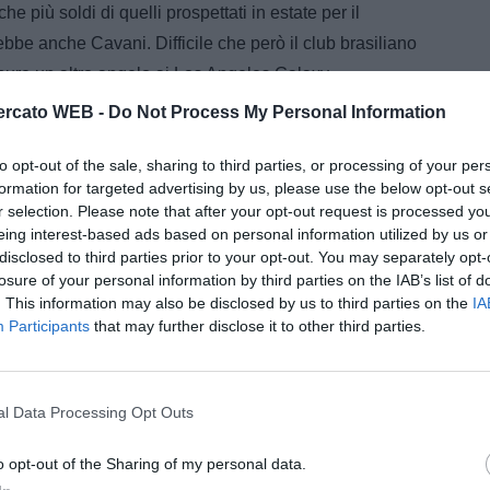
he più soldi di quelli prospettati in estate per il
ebbe anche Cavani. Difficile che però il club brasiliano
ppure un altro angelo ai Los Angeles Galaxy.
rcato WEB -
Do Not Process My Personal Information
e A della tua squadra. Attiva
con DAZN!
to opt-out of the sale, sharing to third parties, or processing of your per
formation for targeted advertising by us, please use the below opt-out s
r selection. Please note that after your opt-out request is processed y
eing interest-based ads based on personal information utilized by us or
disclosed to third parties prior to your opt-out. You may separately opt-
losure of your personal information by third parties on the IAB’s list of
. This information may also be disclosed by us to third parties on the
IA
Participants
that may further disclose it to other third parties.
l Data Processing Opt Outs
o opt-out of the Sharing of my personal data.