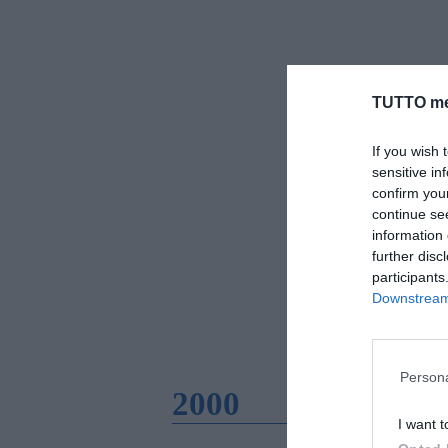
TUTTO me
If you wish 
sensitive in
confirm you
continue se
information 
further disc
participants
Downstream 
Persona
2000
I want t