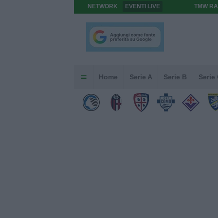
NETWORK
EVENTI LIVE
TMW RA
Home
Serie A
Serie B
Serie