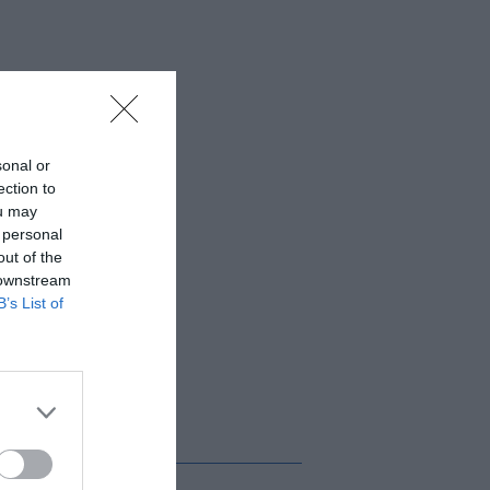
sonal or
ection to
ou may
 personal
out of the
 downstream
B’s List of