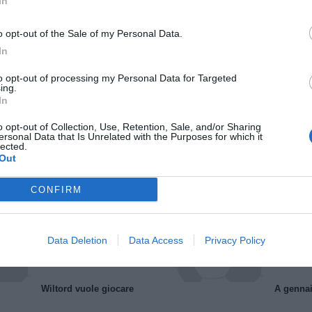
In
o opt-out of the Sale of my Personal Data.
In
to opt-out of processing my Personal Data for Targeted
ing.
In
o opt-out of Collection, Use, Retention, Sale, and/or Sharing
Il Rayo Vallecano spinge per Zamorano
Francia,
ersonal Data that Is Unrelated with the Purposes for which it
lected.
Out
CONFIRM
Data Deletion
Data Access
Privacy Policy
Wiltord vuole giocare
A gennai