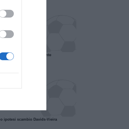
 il Marsiglia senza presidente
o ipotesi scambio Davids-Vieira