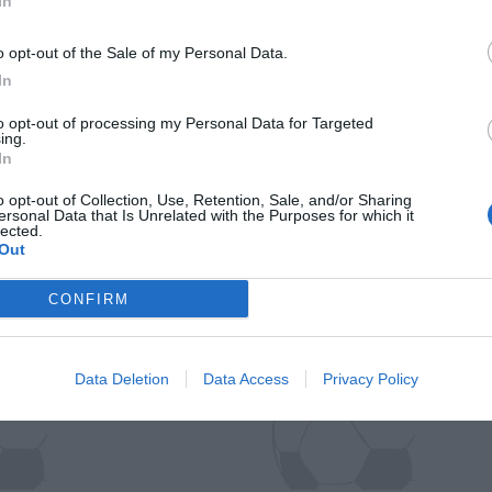
In
o opt-out of the Sale of my Personal Data.
In
to opt-out of processing my Personal Data for Targeted
ing.
In
o opt-out of Collection, Use, Retention, Sale, and/or Sharing
ersonal Data that Is Unrelated with the Purposes for which it
lected.
Out
Il Rayo Vallecano spinge per Zamorano
Francia,
CONFIRM
Data Deletion
Data Access
Privacy Policy