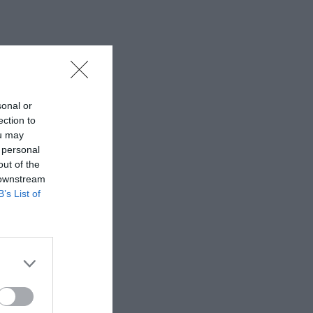
sonal or
ection to
ou may
 personal
out of the
 downstream
B’s List of