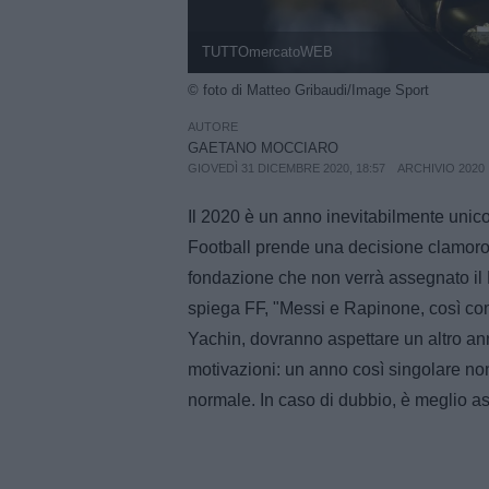
TUTTOmercatoWEB
© foto di Matteo Gribaudi/Image Sport
AUTORE
GAETANO MOCCIARO
GIOVEDÌ 31 DICEMBRE 2020, 18:57
ARCHIVIO 2020
Il 2020 è un anno inevitabilmente unic
Football prende una decisione clamorosa
fondazione che non verrà assegnato il 
spiega FF, "Messi e Rapinone, così come
Yachin, dovranno aspettare un altro ann
motivazioni: un anno così singolare no
normale. In caso di dubbio, è meglio as