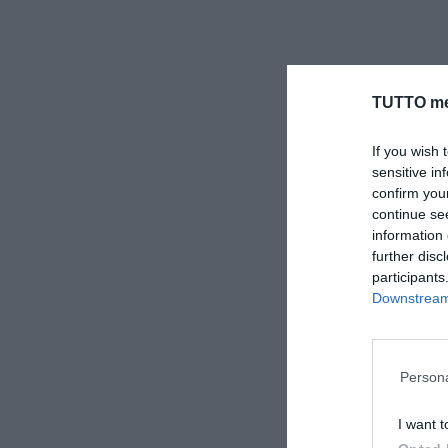
TUTTO me
If you wish 
sensitive in
confirm you
continue se
information 
further disc
participants
Downstream 
Persona
I want t