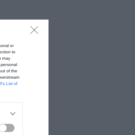
sonal or
ection to
ou may
 personal
out of the
 downstream
B’s List of