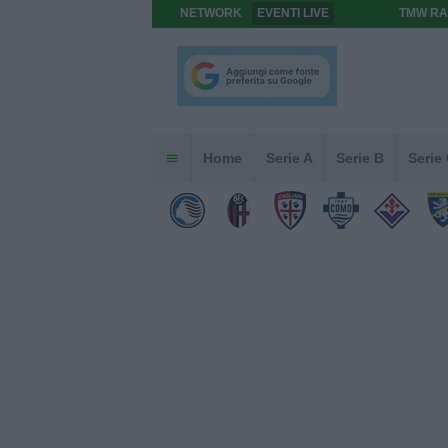
NETWORK
EVENTI LIVE
TMW RA
Home
Serie A
Serie B
Serie