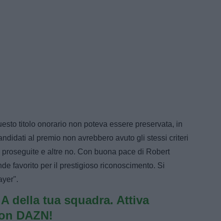
uesto titolo onorario non poteva essere preservata, in
i candidati al premio non avrebbero avuto gli stessi criteri
i proseguite e altre no. Con buona pace di Robert
e favorito per il prestigioso riconoscimento. Si
ayer".
e A della tua squadra. Attiva
con DAZN!