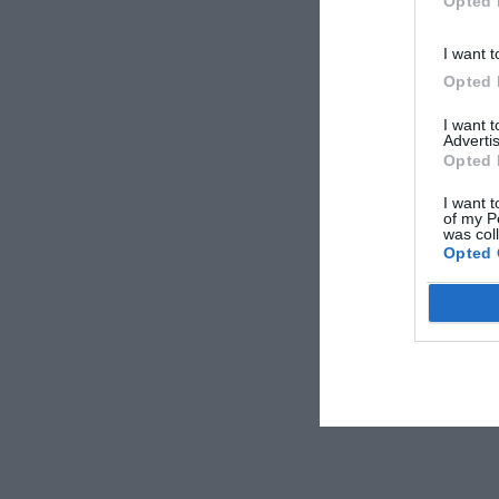
Opted 
I want t
Opted 
I want 
Advertis
Opted 
I want t
of my P
was col
Opted 