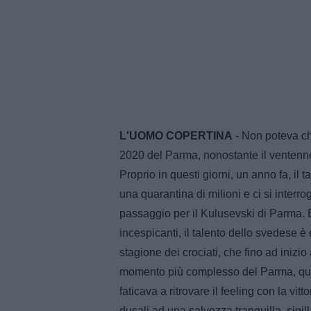
L'UOMO COPERTINA
- Non poteva c
2020 del Parma, nonostante il ventenne
Proprio in questi giorni, un anno fa, il
una quarantina di milioni e ci si inter
passaggio per il Kulusevski di Parma. E
incespicanti, il talento dello svedese 
stagione dei crociati, che fino ad inizi
momento più complesso del Parma, qua
faticava a ritrovare il feeling con la vi
ducali ad una salvezza tranquilla, sigill