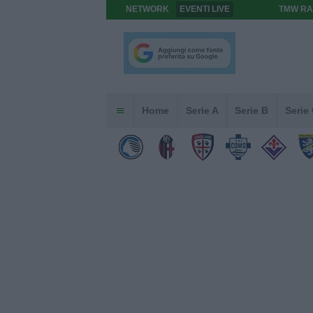
NETWORK
EVENTI LIVE
TMW RA
Home
Serie A
Serie B
Serie