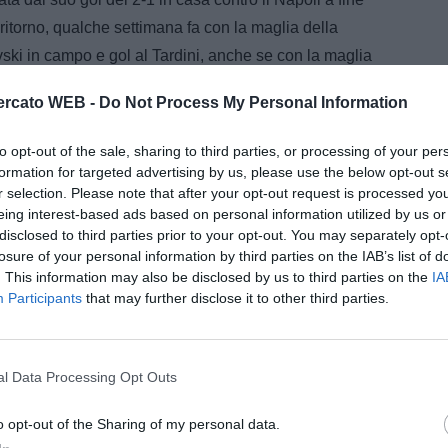
l ritorno, qualche settimana fa con la maglia della
vski in campo e gol al Tardini, anche se con la maglia
rcato WEB -
Do Not Process My Personal Information
e A della tua squadra. Attiva
to opt-out of the sale, sharing to third parties, or processing of your per
con DAZN!
formation for targeted advertising by us, please use the below opt-out s
r selection. Please note that after your opt-out request is processed y
eing interest-based ads based on personal information utilized by us or
disclosed to third parties prior to your opt-out. You may separately opt-
losure of your personal information by third parties on the IAB’s list of
. This information may also be disclosed by us to third parties on the
IA
Participants
that may further disclose it to other third parties.
l Data Processing Opt Outs
o opt-out of the Sharing of my personal data.