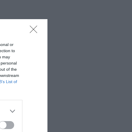
sonal or
ection to
ou may
 personal
out of the
 downstream
B’s List of