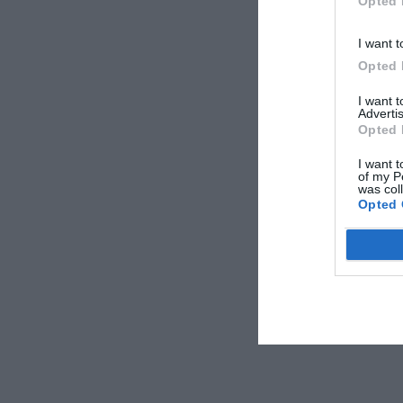
Opted 
I want t
Opted 
I want 
Advertis
Opted 
I want t
of my P
was col
Opted 