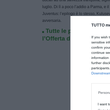
luglio. Di lì a poco l’addio a Parma, e i
Juventus: l’epilogo è lo stesso, Kuluse
avversaria.
TUTTO me
Tutte le partite di Seri
If you wish 
l’Offerta di TIMVISION 
sensitive in
confirm you
continue se
information 
further disc
participants
Downstream 
Persona
I want t