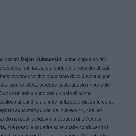
he essere
Dejan Kulusevski
l’uomo copertina del
 svedese non faccia più parte della rosa dei ducali.
 talento svedese veniva acquistato dalla Juventus per
rogava su che effetto avrebbe avuto questo importante
 dopo un inizio anno con un paio di partite
è esploso ancor di più anche nella seconda parte della
o agosto sono stati guidati dal numero 44, che nel
ndo nel post lockdown la squadra di D’Aversa
ttoria, si è preso la squadra sulle spalle conducendo i
ata dal suo gol del 2-1 in casa contro il Napoli a fine