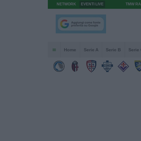
NETWORK
EVENTI LIVE
TMW RA
Home
Serie A
Serie B
Serie