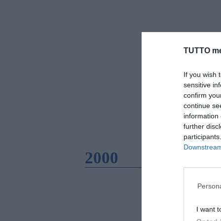
TUTTO me
If you wish 
sensitive in
confirm you
continue se
information 
further disc
participants
Downstream 
2000
Persona
I want t