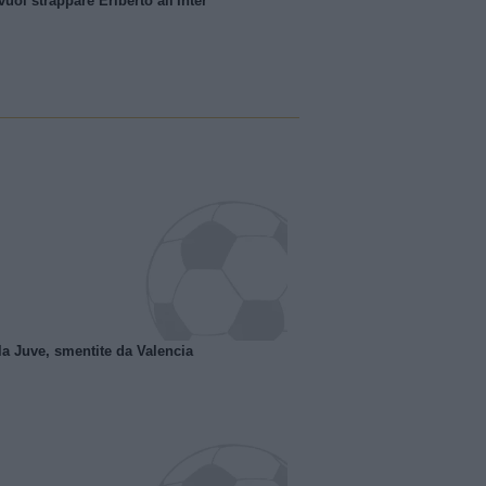
uol strappare Eriberto all'Inter
la Juve, smentite da Valencia