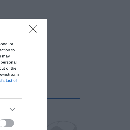
sonal or
ection to
ou may
 personal
out of the
 downstream
B’s List of