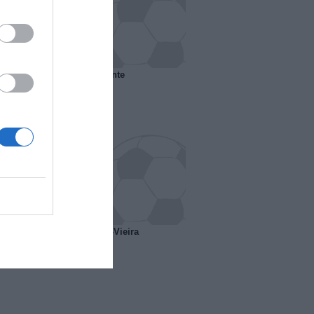
 il Marsiglia senza presidente
o ipotesi scambio Davids-Vieira