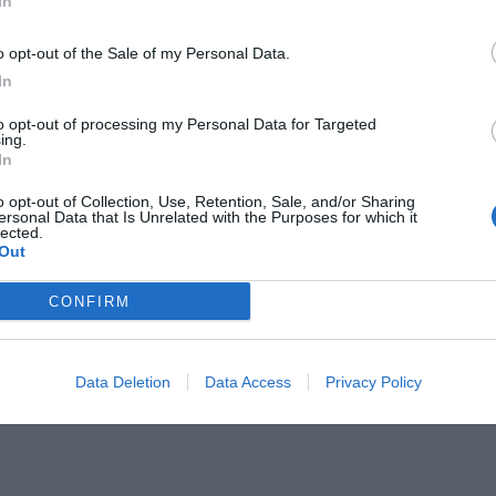
In
o opt-out of the Sale of my Personal Data.
In
Il Rayo Vallecano spinge per Zamorano
Francia,
to opt-out of processing my Personal Data for Targeted
ing.
In
o opt-out of Collection, Use, Retention, Sale, and/or Sharing
ersonal Data that Is Unrelated with the Purposes for which it
lected.
Out
CONFIRM
Wiltord vuole giocare
A gennai
Data Deletion
Data Access
Privacy Policy