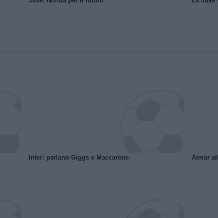
Juve: Nonda per il futuro
La Juve v
Inter: parlano Giggs e Maccarone
Aimar al