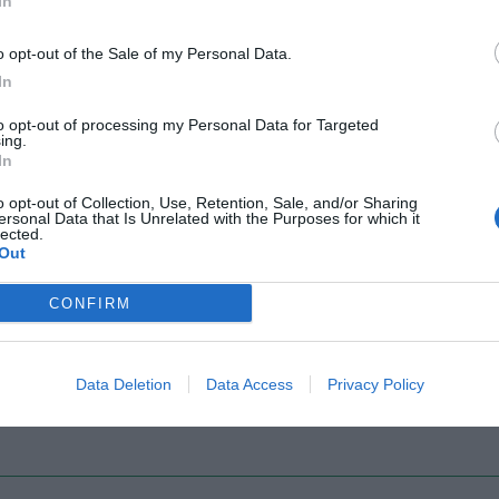
In
o opt-out of the Sale of my Personal Data.
In
Il Rayo Vallecano spinge per Zamorano
Francia,
to opt-out of processing my Personal Data for Targeted
ing.
In
o opt-out of Collection, Use, Retention, Sale, and/or Sharing
ersonal Data that Is Unrelated with the Purposes for which it
lected.
Out
CONFIRM
Wiltord vuole giocare
A gennai
Data Deletion
Data Access
Privacy Policy