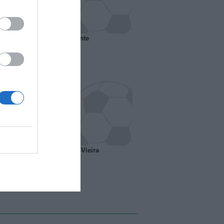
 il Marsiglia senza presidente
o ipotesi scambio Davids-Vieira