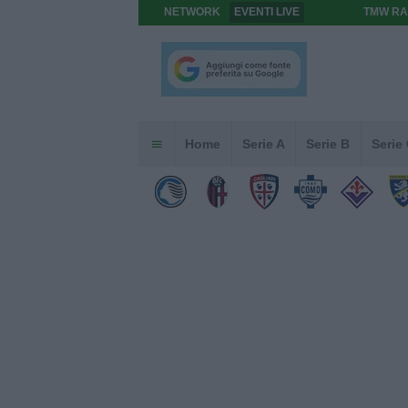
NETWORK
EVENTI LIVE
TMW RA
Home
Serie A
Serie B
Serie