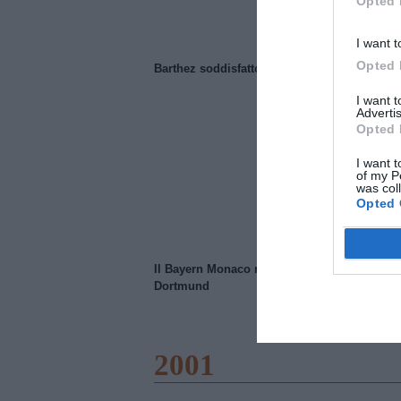
Opted 
I want t
Opted 
Barthez soddisfatto del Manchester United
I want 
Advertis
Opted 
I want t
of my P
was col
Opted 
Il Bayern Monaco ridimensiona il Borussia
Dortmund
2001