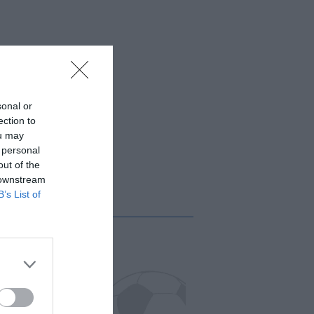
sonal or
ection to
ou may
 personal
out of the
 downstream
B’s List of