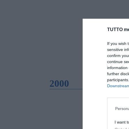
TUTTO me
If you wish 
sensitive in
confirm you
continue se
information 
further disc
participants
2000
Downstream 
Persona
I want t