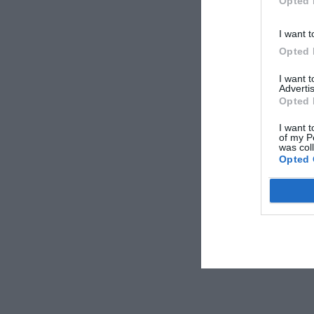
Opted 
I want t
Opted 
I want 
Advertis
Opted 
I want t
of my P
was col
Opted 