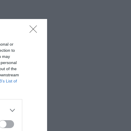
sonal or
ection to
ou may
 personal
out of the
 downstream
B’s List of