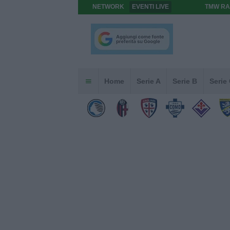
NETWORK
EVENTI LIVE
TMW RA
Home
Serie A
Serie B
Serie