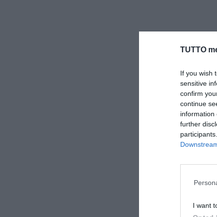
TUTTO me
If you wish 
sensitive in
confirm you
continue se
information 
further disc
participants
Downstream 
Persona
I want t