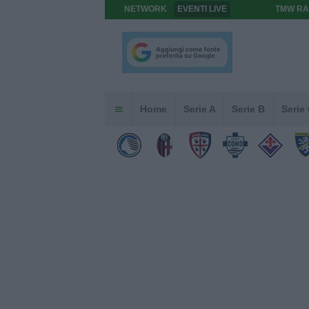
NETWORK
EVENTI LIVE
TMW RA
Home
Serie A
Serie B
Serie