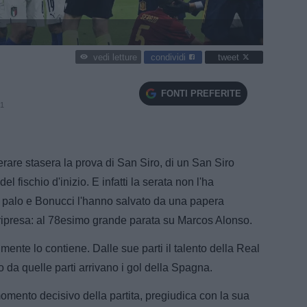
condividi
tweet
vedi letture
FONTI PREFERITE
21
rare stasera la prova di San Siro, di un San Siro
el fischio d'inizio. E infatti la serata non l'ha
 il palo e Bonucci l'hanno salvato da una papera
ripresa: al 78esimo grande parata su Marcos Alonso.
lmente lo contiene. Dalle sue parti il talento della Real
 da quelle parti arrivano i gol della Spagna.
momento decisivo della partita, pregiudica con la sua