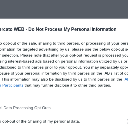
rcato WEB -
Do Not Process My Personal Information
a sua solita carica agonistica. Quasi mai nel vivo
ene meglio: dare intensità alla partita.
Dal 71esimo
to opt-out of the sale, sharing to third parties, or processing of your per
formation for targeted advertising by us, please use the below opt-out s
r selection. Please note that after your opt-out request is processed y
eing interest-based ads based on personal information utilized by us or
ienti. Non manca mai il suo apporto in mezzo al campo,
disclosed to third parties prior to your opt-out. You may separately opt-
mo Pellegrini 6.5 -
Col suo ingresso si riforma il
losure of your personal information by third parties on the IAB’s list of
re i giochi a meno di dieci minuti dalla fine spedendo in
. This information may also be disclosed by us to third parties on the
IA
Participants
that may further disclose it to other third parties.
 da Chiesa.
opalla della Spagna, l'esperienza di Busquets e Koke,
a in costante apnea.
Dal 59esimo Locatelli 5.5 -
Dai
l Data Processing Opt Outs
tti.
o opt-out of the Sharing of my personal data.
oi dirottato a sinistra. Prova a mettere la sua