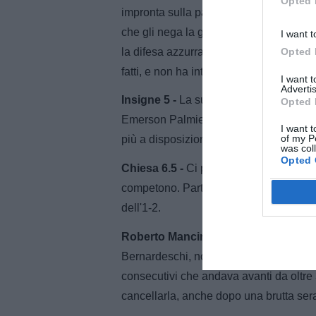
Opted 
impronta sulla partita ma realisticamen
che gli nega la gioia del gol con l'aiuto
I want t
la difesa azzurra soffre meno. Ma c'è d
Opted 
fatti, e non ha interesse ad accelerare.
I want 
Advertis
Insigne 5 -
La sua occasione è quella ch
Opted 
Emerson Palmieri sbaglia un rigore in
I want t
of my P
più a disposizione ma pochissimi pallon
was col
Opted 
Chiesa 6.5 -
Ci prova, è in forma, camb
competono. Parte come un razzo anche a
dell'1-2.
Roberto Mancini 6 -
Non è stata una bel
Bernardeschi, non hanno pagato. Però sta
consecutivi che andava avanti da oltre 
cancellarla, anche dopo una brutta ser