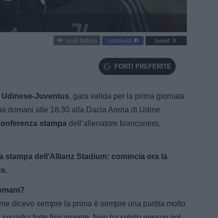
condividi
tweet
vedi letture
FONTI PREFERITE
ta Udinese-Juventus
, gara valida per la prima giornata
a domani alle 18:30 alla Dacia Arena di Udine.
conferenza stampa
dell’allenatore bianconero,
la stampa dell’Allianz Stadium: comincia ora la
s.
domani?
me dicevo sempre la prima è sempre una partita molto
na squadra forte fisicamente. Non ha subito nessun gol