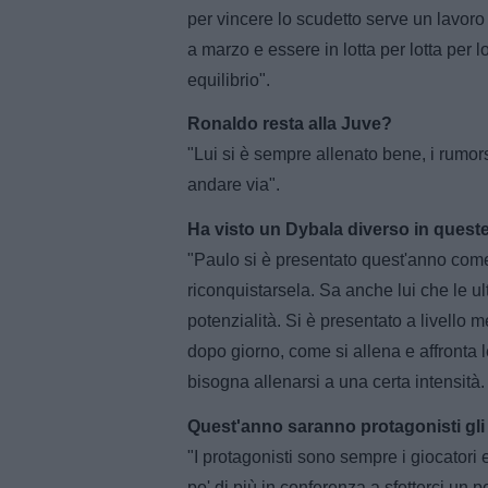
per vincere lo scudetto serve un lavoro 
a marzo e essere in lotta per lotta per 
equilibrio".
Ronaldo resta alla Juve?
"Lui si è sempre allenato bene, i rumors 
andare via".
Ha visto un Dybala diverso in quest
"Paulo si è presentato quest'anno come 
riconquistarsela. Sa anche lui che le u
potenzialità. Si è presentato a livello 
dopo giorno, come si allena e affronta le 
bisogna allenarsi a una certa intensità
Quest'anno saranno protagonisti gli 
"I protagonisti sono sempre i giocatori e
po' di più in conferenza a sfotterci un p