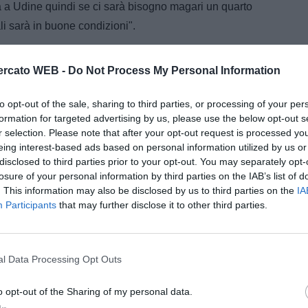
à a Udine quindi se ci sarà bisogno magari un quarto
li sarà in buone condizioni".
rcato WEB -
Do Not Process My Personal Information
giocatori che sono alla Juve, altrimenti non sarebbe qui.
può rendere un po' di più o un po' di meno, non è che
to opt-out of the sale, sharing to third parties, or processing of your per
dipende dalla testa come tutti noi e da come siamo
formation for targeted advertising by us, please use the below opt-out s
r selection. Please note that after your opt-out request is processed y
eing interest-based ads based on personal information utilized by us or
egri di sempre?
disclosed to third parties prior to your opt-out. You may separately opt-
losure of your personal information by third parties on the IAB’s list of
 hanno ributtato dentro tutti i vecchi: me, Spalletti,
. This information may also be disclosed by us to third parties on the
IA
no esserci perché creano maggiore attenzione e
Participants
that may further disclose it to other third parties.
ando le cose vanno bene. Quest’anno come tutti gli
 competizioni. Il corto muso vince sempre? Sarà un
sogna viaggiare come le crociere. Non bisogna avere
l Data Processing Opt Outs
on costanza a 80-90 e avere una buona media che alla
o opt-out of the Sharing of my personal data.