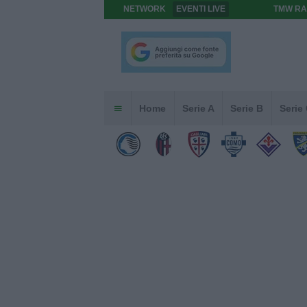
NETWORK
EVENTI LIVE
TMW RA
Home
Serie A
Serie B
Serie