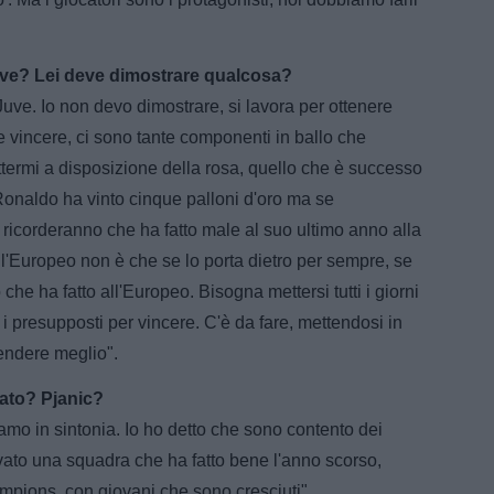
Juve? Lei deve dimostrare qualcosa?
uve. Io non devo dimostrare, si lavora per ottenere
o e vincere, ci sono tante componenti in ballo che
ermi a disposizione della rosa, quello che è successo
Ronaldo ha vinto cinque palloni d'oro ma se
ricorderanno che ha fatto male al suo ultimo anno alla
l'Europeo non è che se lo porta dietro per sempre, se
he ha fatto all'Europeo. Bisogna mettersi tutti i giorni
 i presupposti per vincere. C'è da fare, mettendosi in
endere meglio".
ato? Pjanic?
amo in sintonia. Io ho detto che sono contento dei
vato una squadra che ha fatto bene l'anno scorso,
mpions, con giovani che sono cresciuti".