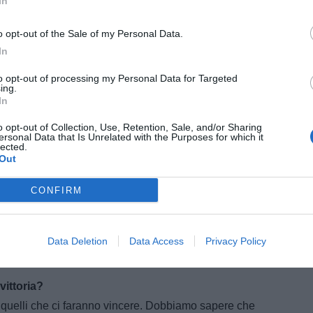
In
o opt-out of the Sale of my Personal Data.
In
to opt-out of processing my Personal Data for Targeted
ing.
In
o opt-out of Collection, Use, Retention, Sale, and/or Sharing
ersonal Data that Is Unrelated with the Purposes for which it
lected.
Out
CONFIRM
 Juve?
into lo scudetto, noi siamo nelle 6-7 che possono
Data Deletion
Data Access
Privacy Policy
volta, pensiamo a vincere la prima partita".
vittoria?
o quelli che ci faranno vincere. Dobbiamo sapere che