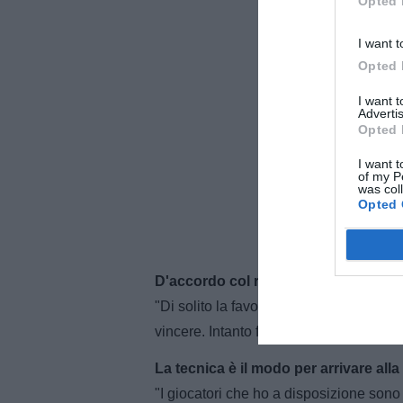
Opted 
I want t
Opted 
I want 
Advertis
Opted 
I want t
of my P
was col
Opted 
D'accordo col ruolo di favorita della
"Di solito la favorita è quella che ha v
vincere. Intanto facciamo un passo alla 
La tecnica è il modo per arrivare alla 
"I giocatori che ho a disposizione son