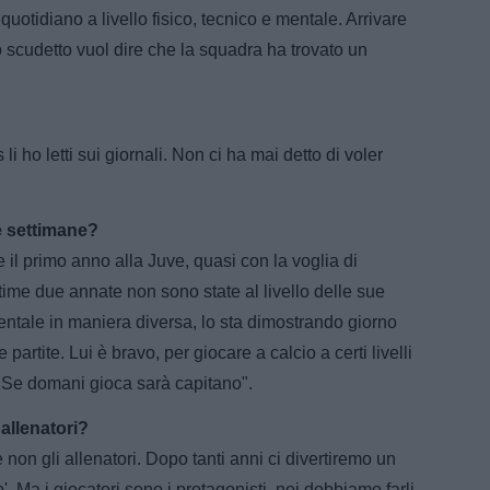
quotidiano a livello fisico, tecnico e mentale. Arrivare
lo scudetto vuol dire che la squadra ha trovato un
li ho letti sui giornali. Non ci ha mai detto di voler
e settimane?
il primo anno alla Juve, quasi con la voglia di
ltime due annate non sono state al livello delle sue
mentale in maniera diversa, lo sta dimostrando giorno
partite. Lui è bravo, per giocare a calcio a certi livelli
. Se domani gioca sarà capitano".
allenatori?
 non gli allenatori. Dopo tanti anni ci divertiremo un
o'. Ma i giocatori sono i protagonisti, noi dobbiamo farli