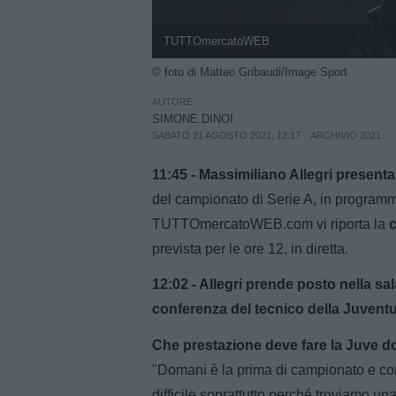
TUTTOmercatoWEB
© foto di Matteo Gribaudi/Image Sport
AUTORE
SIMONE DINOI
SABATO 21 AGOSTO 2021, 12:17
ARCHIVIO 2021
11:45 - Massimiliano Allegri presen
del campionato di Serie A, in programm
TUTTOmercatoWEB.com vi riporta la
prevista per le ore 12, in diretta.
12:02 - Allegri prende posto nella sa
conferenza del tecnico della Juventu
Che prestazione deve fare la Juve 
"Domani è la prima di campionato e co
difficile soprattutto perché troviamo u