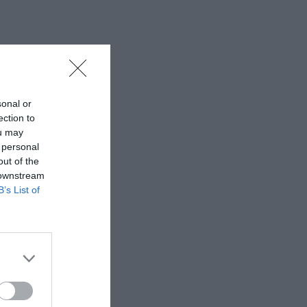
sonal or
ection to
ou may
 personal
out of the
 downstream
B’s List of