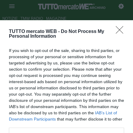
ARCHIVIO
NOTIZIE
TMW RADIO
MAGAZINE
TUTTO mercato WEB -
Do Not Process My
Shevchenko: "Allenare il Milan
Personal Information
è un mio obiettivo. L'Italia è la
If you wish to opt-out of the sale, sharing to third parties, or
mia seconda patria"
processing of your personal or sensitive information for
targeted advertising by us, please use the below opt-out
Autore Lorenzo Di Benedetto
section to confirm your selection. Please note that after your
31.05.2021 10:00
Archivio 2021
opt-out request is processed you may continue seeing
vedi letture
interest-based ads based on personal information utilized by
us or personal information disclosed to third parties prior to
your opt-out. You may separately opt-out of the further
disclosure of your personal information by third parties on the
IAB’s list of downstream participants. This information may
also be disclosed by us to third parties on the
IAB’s List of
Downstream Participants
that may further disclose it to other
third parties.