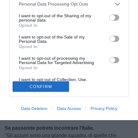
Personal Data Processing Opt Outs
I want to opt-out of the Sharing of my
personal data.
Opted In
I want to opt-out of the Sale of my
Personal Data.
Opted In
I want to opt-out of processing my
Personal Data for Targeted Advertising.
Opted In
© foto di Daniele Buffa/Image Sport
Andriy Shevchenko
, commissario tecnico dell'Ucraina,
I want to opt-out of Collection, Use,
Retention, Sale, and/or Sharing of my
ha parlato a
Radio Anch'io Sport
sulle frequenze di
Radio
CONFIRM
Personal Data that Is Unrelated with the
Purposes for which it was collected.
Rai
. Queste le sue parole a partire dall'esordio a Euro
Opted Out
2020 contro l'Olanda il 13 giugno: "Stiamo molto bene, il
nostro ritiro è iniziato da un paio di giorni e stiamo
Data Deletion
Data Access
Privacy Policy
lavorando per l'Europeo che è una grande vetrina per noi".
Se passerete potrete incontrare l'Italia.
"Gli azzurri sono una grande squadra, di quelle che