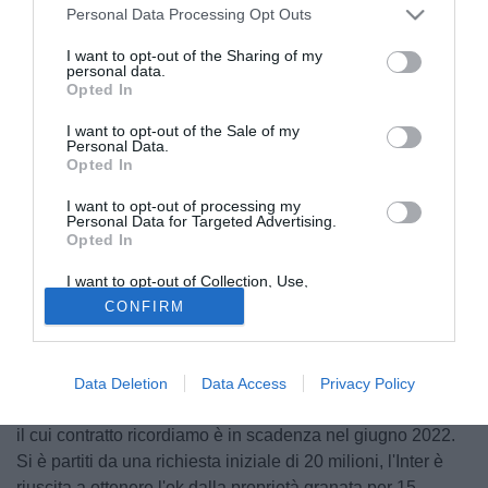
Personal Data Processing Opt Outs
I want to opt-out of the Sharing of my
personal data.
Opted In
I want to opt-out of the Sale of my
Personal Data.
Opted In
I want to opt-out of processing my
Personal Data for Targeted Advertising.
Opted In
© foto di Daniele Buffa/Image Sport
Secondo quanto raccolto da Tuttomercatoweb
Torino
e
I want to opt-out of Collection, Use,
Retention, Sale, and/or Sharing of my
Inter
hanno trovato l'accordo per la cessione di
Andrea
CONFIRM
Personal Data that Is Unrelated with the
Purposes for which it was collected.
Belotti
in nerazzurro. La trattativa ha subito un'accelerata
Opted Out
nella giornata di sabato e nella serata di lunedì le parti
(Ausilio e Marotta da una parte, Cairo e Vagnati dall'altra)
Data Deletion
Data Access
Privacy Policy
si sono incontrate per trattare il trasferimento del giocatore,
il cui contratto ricordiamo è in scadenza nel giugno 2022.
Si è partiti da una richiesta iniziale di 20 milioni, l'Inter è
riuscita a ottenere l'ok dalla proprietà granata per 15.