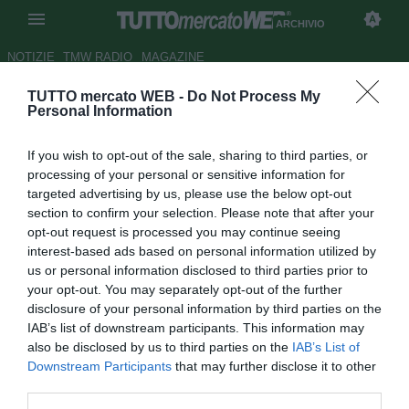
ARCHIVIO
NOTIZIE
TMW RADIO
MAGAZINE
TUTTO mercato WEB -
Do Not Process My
TMW - Inter, trovato l'accordo
Personal Information
con il Torino per Belotti. Le
If you wish to opt-out of the sale, sharing to third parties, or
cifre dell'affare
processing of your personal or sensitive information for
targeted advertising by us, please use the below opt-out
Autore Gaetano Mocciaro
section to confirm your selection. Please note that after your
24.08.2021 01:16
Archivio 2021
opt-out request is processed you may continue seeing
vedi letture
interest-based ads based on personal information utilized by
us or personal information disclosed to third parties prior to
your opt-out. You may separately opt-out of the further
disclosure of your personal information by third parties on the
IAB’s list of downstream participants. This information may
also be disclosed by us to third parties on the
IAB’s List of
Downstream Participants
that may further disclose it to other
third parties.